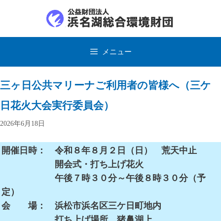
コ
ン
テ
ン
ツ
メニュー
へ
ス
キ
ッ
三ヶ日公共マリーナご利用者の皆様へ（三ケ
プ
日花火大会実行委員会）
2026年6月18日
開催日時： 令和８年８月２日（日） 荒天中止
開会式・打ち上げ花火
午後７時３０分～午後８時３０分（予
定）
会 場： 浜松市浜名区三ケ日町地内
打ち上げ場所 猪鼻湖上