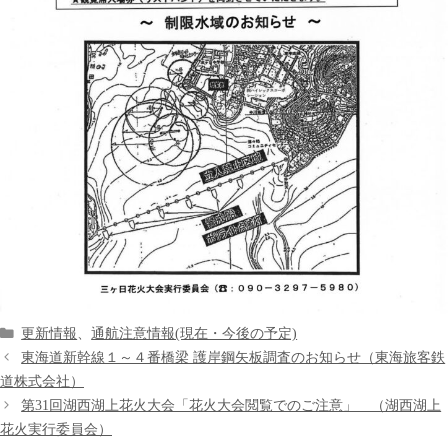
カ
更新情報
、
通航注意情報(現在・今後の予定)
テ
東海道新幹線１～４番橋梁 護岸鋼矢板調査のお知らせ（東海旅客鉄
ゴ
道株式会社）
リ
第31回湖西湖上花火大会「花火大会閲覧でのご注意」 （湖西湖上
ー
花火実行委員会）