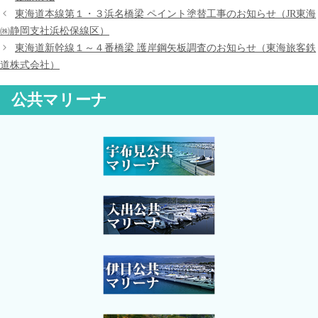
テ
東海道本線第１・３浜名橋梁 ペイント塗替工事のお知らせ（JR東海
ゴ
㈱静岡支社浜松保線区）
リ
東海道新幹線１～４番橋梁 護岸鋼矢板調査のお知らせ（東海旅客鉄
ー
道株式会社）
公共マリーナ