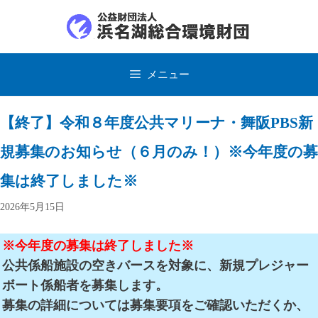
コ
ン
テ
ン
ツ
メニュー
へ
ス
キ
ッ
【終了】令和８年度公共マリーナ・舞阪PBS新
プ
規募集のお知らせ（６月のみ！）※今年度の募
集は終了しました※
2026年5月15日
※今年度の募集は終了しました※
公共係船施設の空きバースを対象に、新規プレジャー
ボート係船者を募集します。
募集の詳細については募集要項をご確認いただくか、