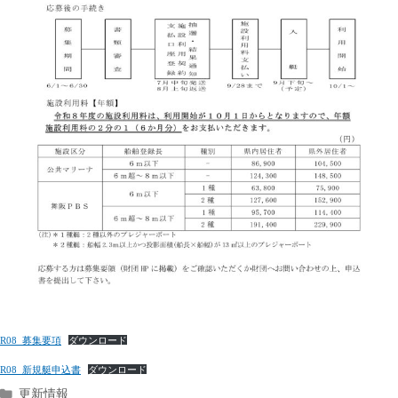
R08_募集要項
ダウンロード
R08_新規艇申込書
ダウンロード
カ
更新情報