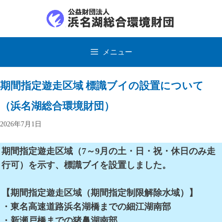
コ
ン
テ
ン
ツ
メニュー
へ
ス
キ
ッ
期間指定遊走区域 標識ブイの設置について
プ
（浜名湖総合環境財団）
2026年7月1日
期間指定遊走区域（7～9月の土・日・祝・休日のみ走
行可）を示す、標識ブイを設置しました。
【期間指定遊走区域（期間指定制限解除水域）】
・東名高速道路浜名湖橋までの細江湖南部
・新瀬戸橋までの猪鼻湖南部