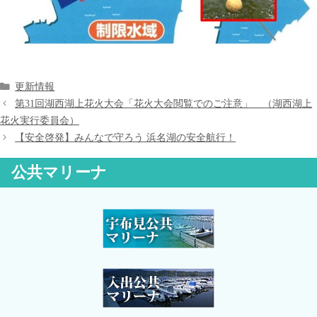
カ
更新情報
テ
第31回湖西湖上花火大会「花火大会閲覧でのご注意」 （湖西湖上
ゴ
花火実行委員会）
リ
【安全啓発】みんなで守ろう 浜名湖の安全航行！
ー
公共マリーナ