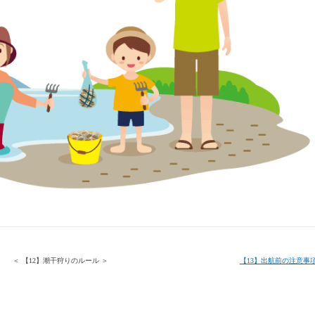
＜ 【12】潮干狩りのルール ＞
【13】出航前の注意事