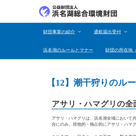
コ
ン
テ
ン
ツ
財団事業の紹介
通航届出受付
へ
ス
キ
浜名湖のルールとマナー
財団の所在地
ッ
プ
【12】潮干狩りのル
アサリ・ハマグリの全
アサリ・ハマグリは、浜名湖全域において
合にのみ、排他的・独占的にアサリ・ハマ