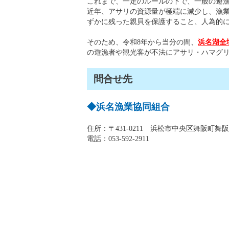
これまで、一定のルールの下で、一般の遊
近年、アサリの資源量が極端に減少し、漁
ずかに残った親貝を保護すること、人為的
そのため、令和8年から当分の間、
浜名湖全
の遊漁者や観光客が不法にアサリ・ハマグ
問合せ先
◆浜名漁業協同組合
住所：〒431-0211 浜松市中央区舞阪町舞阪21
電話：053-592-2911