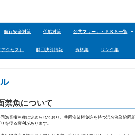
航行安全対策
係船対策
公共マリーナ・ＰＢＳ一覧
（アクセス）
財団決算情報
資料集
リンク集
ール
面禁魚について
共同漁業権魚種に定められており、共同漁業権免許を持つ浜名漁業協同
グリを獲る権利があります。