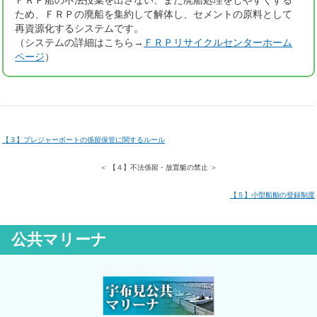
ＦＲＰ船の不法投棄を出さない、また廃船処理をしやすくする
ため、ＦＲＰの廃船を集約して解体し、セメントの原料として
再資源化するシステムです。
（システムの詳細はこちら→
ＦＲＰリサイクルセンターホーム
ページ
）
【３】プレジャーボートの係留保管に関するルール
＜ 【４】不法係留・放置艇の禁止 ＞
【５】小型船舶の登録制度
公共マリーナ