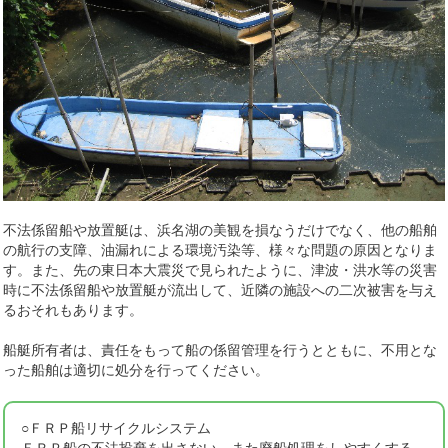
不法係留船や放置艇は、浜名湖の美観を損なうだけでなく、他の船舶
の航行の支障、油漏れによる環境汚染等、様々な問題の原因となりま
す。また、先の東日本大震災で見られたように、津波・洪水等の災害
時に不法係留船や放置艇が流出して、近隣の施設への二次被害を与え
るおそれもあります。
船艇所有者は、責任をもって船の係留管理を行うとともに、不用とな
った船舶は適切に処分を行ってください。
○ＦＲＰ船リサイクルシステム