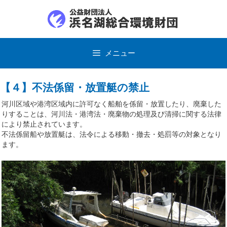
コ
ン
テ
ン
ツ
メニュー
へ
ス
キ
ッ
【４】不法係留・放置艇の禁止
プ
河川区域や港湾区域内に許可なく船舶を係留・放置したり、廃棄した
りすることは、河川法・港湾法・廃棄物の処理及び清掃に関する法律
により禁止されています。
不法係留船や放置艇は、法令による移動・撤去・処罰等の対象となり
ます。